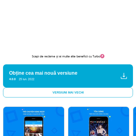
Scapi de reclame și ai multe alte beneficii cu Turbo
Obține cea mai nouă versiune
4.0.0
25 Iun. 2022
VERSIUNI MAI VECHI