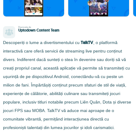
Revizuite de
Uptodown Content Team
TalkTV
Descoperiți o lume a divertismentului cu
, o platformă
interactivă care oferă servicii de streaming live pentru conținut
divers. Indiferent dacă sunteți o stea în devenire sau doriți să vă
creați propriul canal, această aplicație vă permite să transmiteți cu
ușurință de pe dispozitivul Android, conectându-vă cu peste un
milion de fani. Împărtășiți conținut precum sfaturi de stil de viață,
experiențe de călătorie, abilități culinare sau transmiteți jocuri
populare, inclusiv titluri notabile precum Liên Quân, Dota și diverse
jocuri FPS sau MOBA. TalkTV vă aduce mai aproape de o
comunitate vibrantă, permițând interacțiunea directă cu
profesioniști talentați din lumea jocurilor și idoli carismatici.