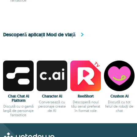
fantastice
Descoperă aplicații Mod de viață
Chai: Chat AI
Character AI
ReelShort
Crushon AI
Platform
Conversează cu
Descoperă noul
Discută cu tot
Discută cu o gamă
personaje create
tău serial preferat
felul de roboți de
largă de personaje
de AI
în format role
chat
fantastice