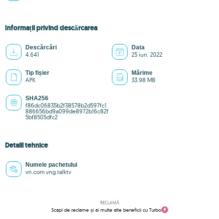
Informații privind descărcarea
Descărcări
Data
4.641
25 iun. 2022
Tip fișier
Mărime
APK
33.98 MB
SHA256
f86dc06835b2f38578b2d597fc1
886656bd9a099de8972b16c82f
5bf8505dfc2
Detalii tehnice
Numele pachetului
vn.com.vng.talktv
RECLAMĂ
Scapi de reclame și ai multe alte beneficii cu Turbo