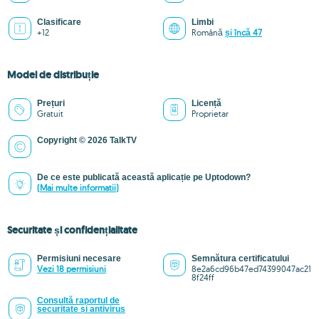
Clasificare
Limbi
+12
Română
și încă 47
Model de distribuție
Prețuri
Licență
Gratuit
Proprietar
Copyright © 2026 TalkTV
De ce este publicată această aplicație pe Uptodown?
(Mai multe informatii)
Securitate și confidențialitate
Permisiuni necesare
Semnătura certificatului
Vezi 18 permisiuni
8e2a6cd96b47ed74399047ac21
8f24ff
Consultă raportul de
securitate și antivirus