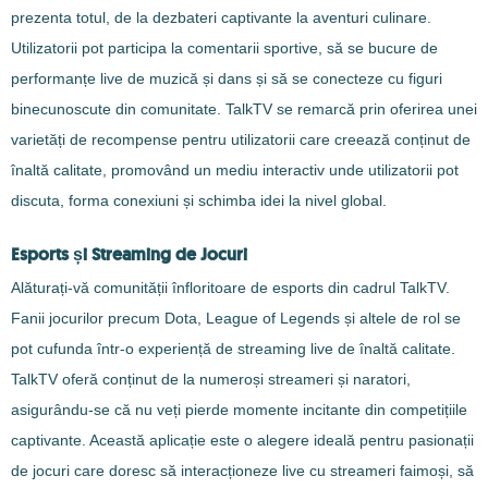
prezenta totul, de la dezbateri captivante la aventuri culinare.
Utilizatorii pot participa la comentarii sportive, să se bucure de
performanțe live de muzică și dans și să se conecteze cu figuri
binecunoscute din comunitate. TalkTV se remarcă prin oferirea unei
varietăți de recompense pentru utilizatorii care creează conținut de
înaltă calitate, promovând un mediu interactiv unde utilizatorii pot
discuta, forma conexiuni și schimba idei la nivel global.
Esports și Streaming de Jocuri
Alăturați-vă comunității înfloritoare de esports din cadrul TalkTV.
Fanii jocurilor precum Dota, League of Legends și altele de rol se
pot cufunda într-o experiență de streaming live de înaltă calitate.
TalkTV oferă conținut de la numeroși streameri și naratori,
asigurându-se că nu veți pierde momente incitante din competițiile
captivante. Această aplicație este o alegere ideală pentru pasionații
de jocuri care doresc să interacționeze live cu streameri faimoși, să