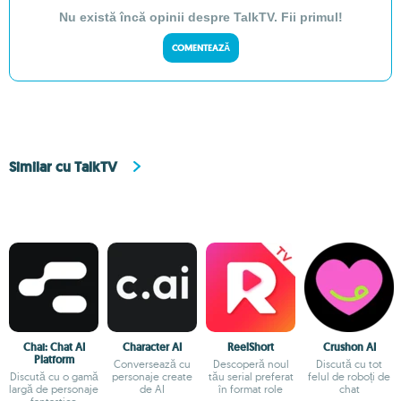
Nu există încă opinii despre TalkTV. Fii primul!
COMENTEAZĂ
Similar cu TalkTV
Chai: Chat AI
Character AI
ReelShort
Crushon AI
Platform
Conversează cu
Descoperă noul
Discută cu tot
Discută cu o gamă
personaje create
tău serial preferat
felul de roboți de
largă de personaje
de AI
în format role
chat