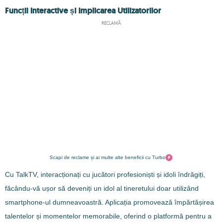
Funcții Interactive și Implicarea Utilizatorilor
RECLAMĂ
Scapi de reclame și ai multe alte beneficii cu Turbo
Cu TalkTV, interacționați cu jucători profesioniști și idoli îndrăgiți,
făcându-vă ușor să deveniți un idol al tineretului doar utilizând
smartphone-ul dumneavoastră. Aplicația promovează împărtășirea
talentelor și momentelor memorabile, oferind o platformă pentru a